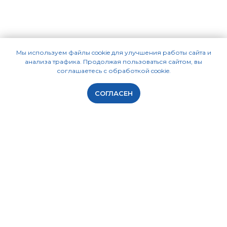
Мы используем файлы cookie для улучшения работы сайта и
анализа трафика. Продолжая пользоваться сайтом, вы
соглашаетесь с обработкой cookie.
СОГЛАСЕН
ПРОГРАММЫ
КУРСЫ СМЕТЧИКОВ
Smeta.RU
Курсы для начинающих
ГРАНД-Смета
Повышение квалификации
АРОС-Лидер
Проектные работы
ПИР
Мастер-классы по работе в
программе
NormaCS