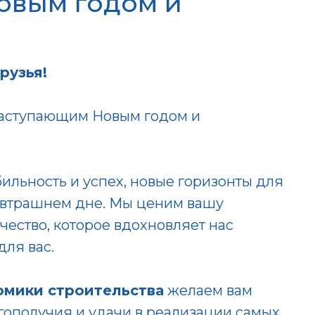
овым годом и
рузья!
наступающим Новым годом и
бильность и успех, новые горизонты для
завтрашнем дне. Мы ценим вашу
ество, которое вдохновляет нас
ля вас.
омики строительства
желаем вам
гополучия и удачи в реализации самых