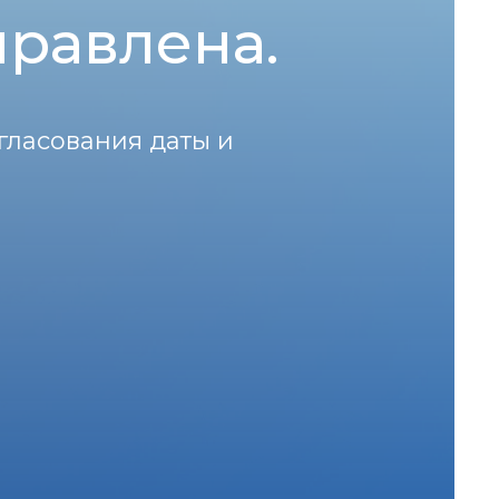
правлена.
гласования даты и