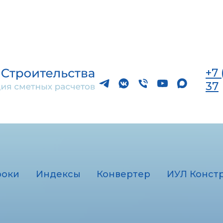
+7 
37
роки
Индексы
Конвертер
ИУЛ Конст