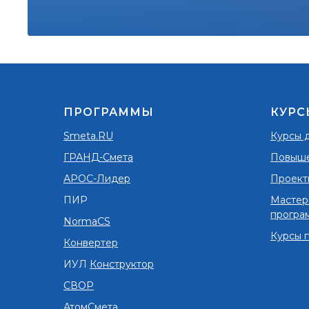
ПРОГРАММЫ
КУРС
Smeta.RU
Курсы 
ГРАНД-Смета
Повыше
АРОС-Лидер
Проект
ПИР
Мастер-
програ
NormaCS
Курсы 
Конвертер
ИУЛ
Конструктор
СВОР
АтомСмета